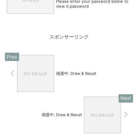
Please enter your password below to
view it.password
スポンサーリンク
保護中: Draw & Result
保護中: Draw & Result