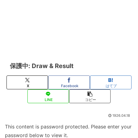
保護中: Draw & Result
X
Facebook
はてブ
LINE
コピー
1926.04.18
This content is password protected. Please enter your
password below to view it.