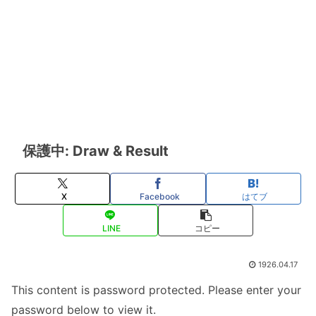
保護中: Draw & Result
X
Facebook
はてブ
LINE
コピー
1926.04.17
This content is password protected. Please enter your
password below to view it.