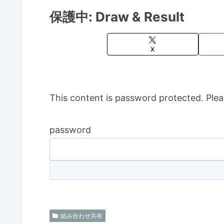
保護中: Draw & Result
X
This content is password protected. Plea
password
組み合わせ共有