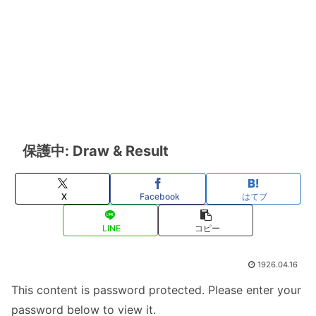
保護中: Draw & Result
X
Facebook
はてブ
LINE
コピー
1926.04.16
This content is password protected. Please enter your
password below to view it.