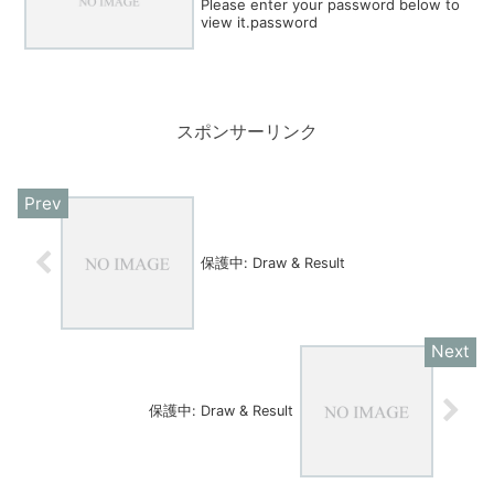
Please enter your password below to
view it.password
スポンサーリンク
保護中: Draw & Result
保護中: Draw & Result