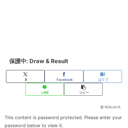
保護中: Draw & Result
X
Facebook
はてブ
LINE
コピー
1926.04.15
This content is password protected. Please enter your
password below to view it.