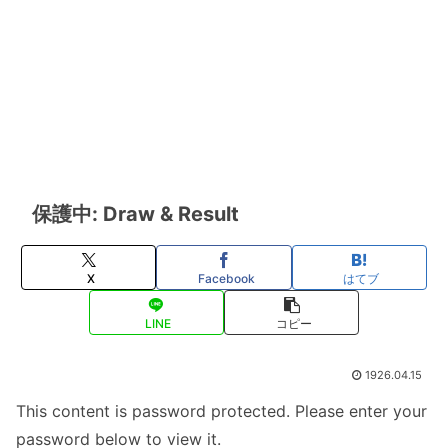
保護中: Draw & Result
X
Facebook
はてブ
LINE
コピー
1926.04.15
This content is password protected. Please enter your
password below to view it.