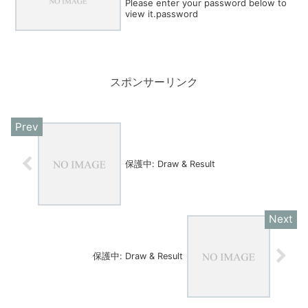
Please enter your password below to
view it.password
スポンサーリンク
保護中: Draw & Result
保護中: Draw & Result