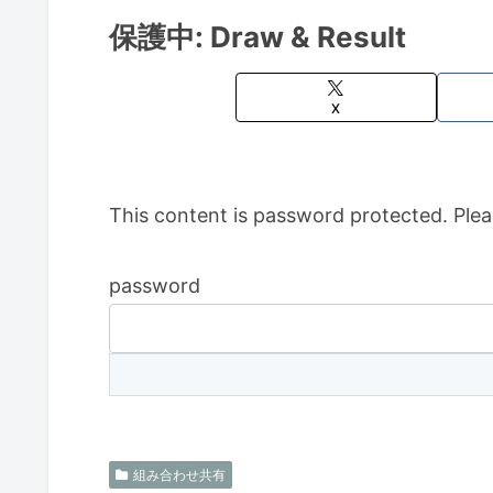
保護中: Draw & Result
X
This content is password protected. Plea
password
組み合わせ共有