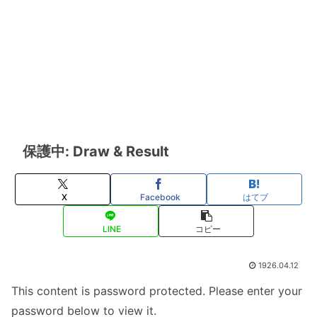
保護中: Draw & Result
X
Facebook
はてブ
LINE
コピー
1926.04.12
This content is password protected. Please enter your
password below to view it.