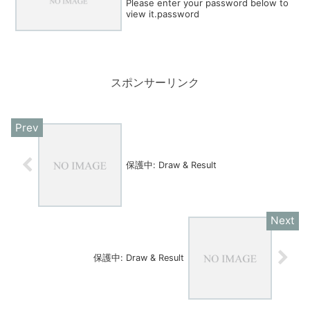
Please enter your password below to
view it.password
スポンサーリンク
保護中: Draw & Result
保護中: Draw & Result