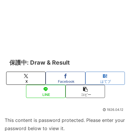
保護中: Draw & Result
X
Facebook
はてブ
LINE
コピー
1926.04.12
This content is password protected. Please enter your
password below to view it.