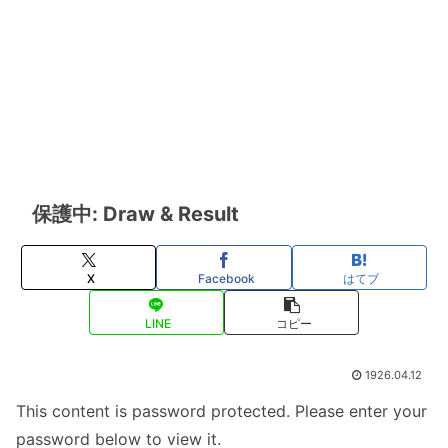
保護中: Draw & Result
X
Facebook
はてブ
LINE
コピー
1926.04.12
This content is password protected. Please enter your
password below to view it.