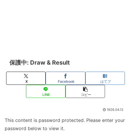
保護中: Draw & Result
X
Facebook
はてブ
LINE
コピー
1926.04.12
This content is password protected. Please enter your
password below to view it.