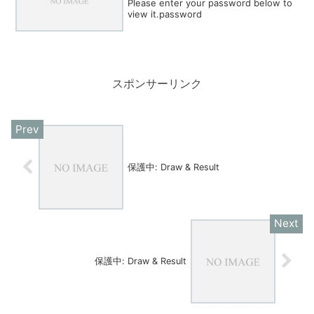
Please enter your password below to
view it.password
スポンサーリンク
保護中: Draw & Result
保護中: Draw & Result