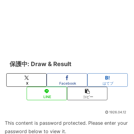
保護中: Draw & Result
X
Facebook
はてブ
LINE
コピー
1926.04.12
This content is password protected. Please enter your
password below to view it.