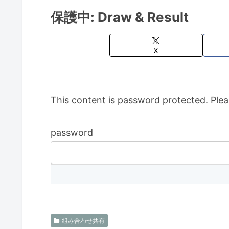
保護中: Draw & Result
X
This content is password protected. Plea
password
組み合わせ共有