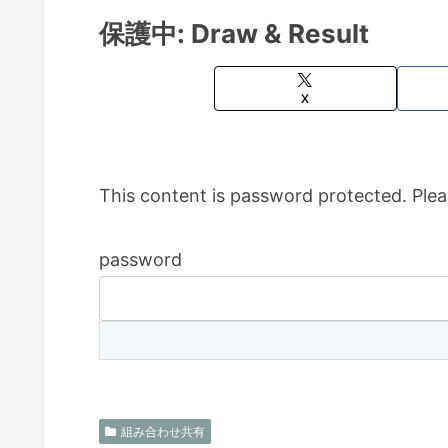
保護中: Draw & Result
X
This content is password protected. Plea
password
組み合わせ共有