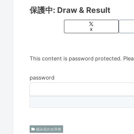
保護中: Draw & Result
X
This content is password protected. Plea
password
組み合わせ共有