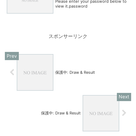
Please enter your password below to
view it.password
スポンサーリンク
保護中: Draw & Result
保護中: Draw & Result