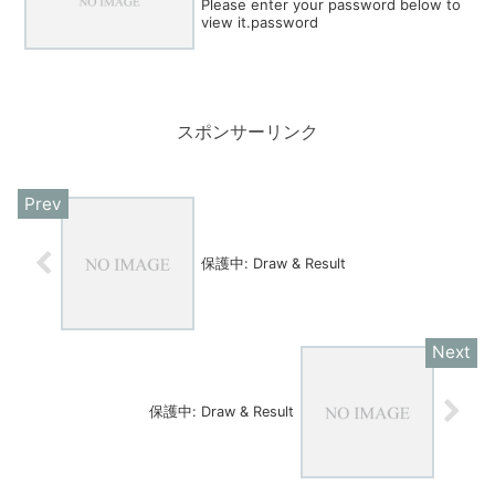
Please enter your password below to
view it.password
スポンサーリンク
保護中: Draw & Result
保護中: Draw & Result