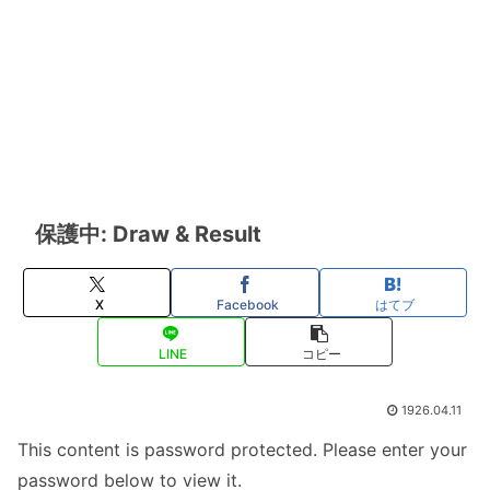
保護中: Draw & Result
X
Facebook
はてブ
LINE
コピー
1926.04.11
This content is password protected. Please enter your
password below to view it.