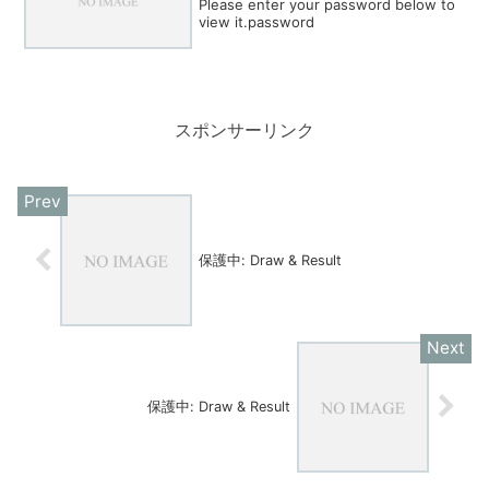
Please enter your password below to
view it.password
スポンサーリンク
保護中: Draw & Result
保護中: Draw & Result