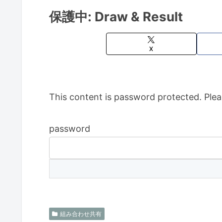
保護中: Draw & Result
X
This content is password protected. Plea
password
組み合わせ共有