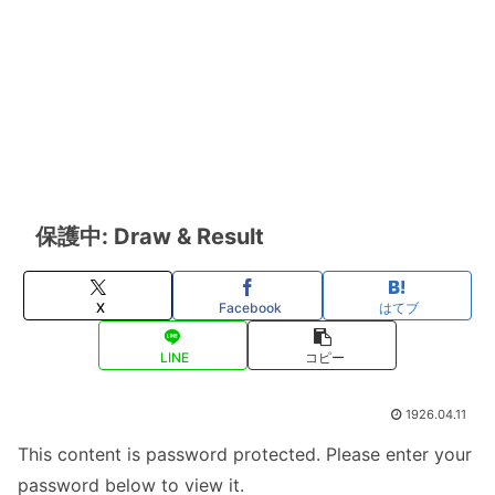
保護中: Draw & Result
X
Facebook
はてブ
LINE
コピー
1926.04.11
This content is password protected. Please enter your
password below to view it.