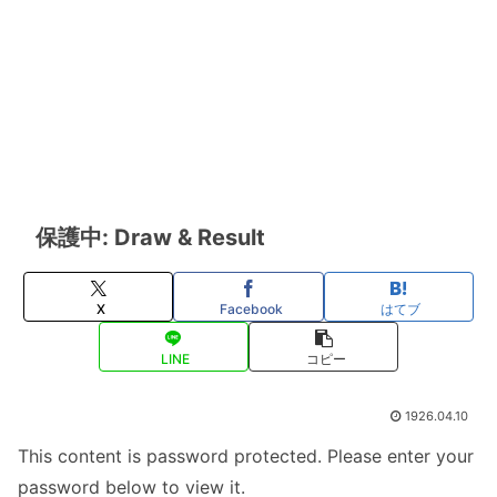
保護中: Draw & Result
X
Facebook
はてブ
LINE
コピー
1926.04.10
This content is password protected. Please enter your
password below to view it.