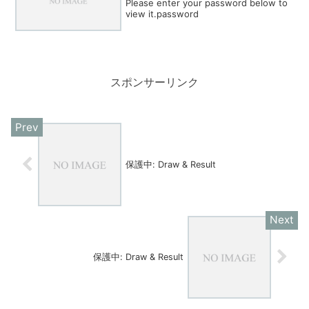
Please enter your password below to
view it.password
スポンサーリンク
保護中: Draw & Result
保護中: Draw & Result