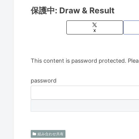
保護中: Draw & Result
X
This content is password protected. Plea
password
組み合わせ共有