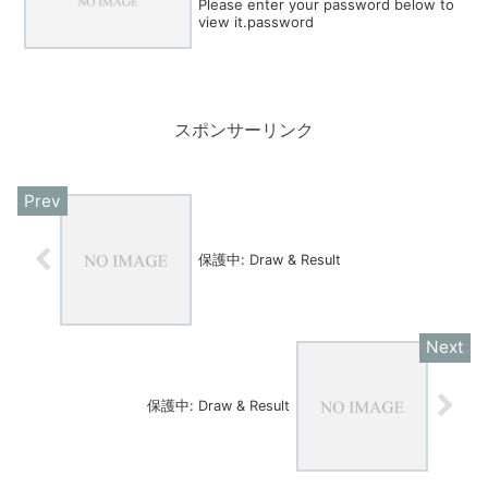
Please enter your password below to
view it.password
スポンサーリンク
保護中: Draw & Result
保護中: Draw & Result