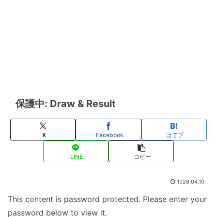
保護中: Draw & Result
X
Facebook
はてブ
LINE
コピー
1926.04.10
This content is password protected. Please enter your
password below to view it.