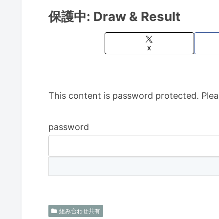
保護中: Draw & Result
X
This content is password protected. Plea
password
組み合わせ共有