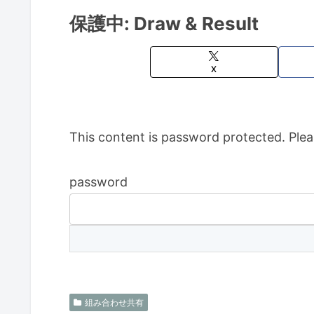
保護中: Draw & Result
X
This content is password protected. Plea
password
組み合わせ共有