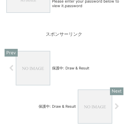
Please enter your password below to
view it.password
スポンサーリンク
保護中: Draw & Result
保護中: Draw & Result