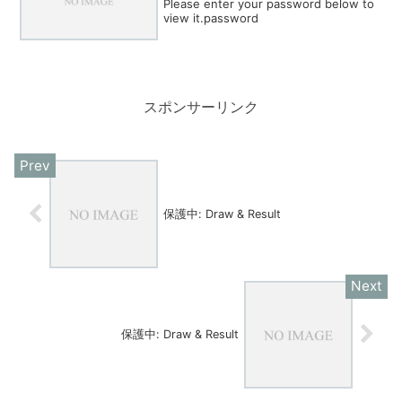
Please enter your password below to
view it.password
スポンサーリンク
保護中: Draw & Result
保護中: Draw & Result