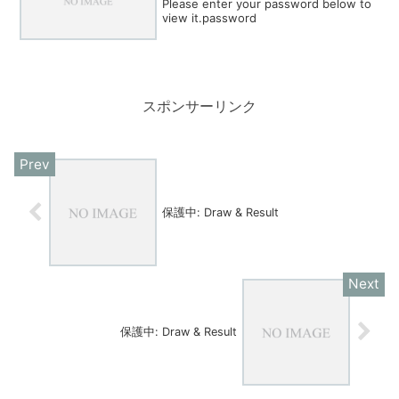
Please enter your password below to
view it.password
スポンサーリンク
保護中: Draw & Result
保護中: Draw & Result