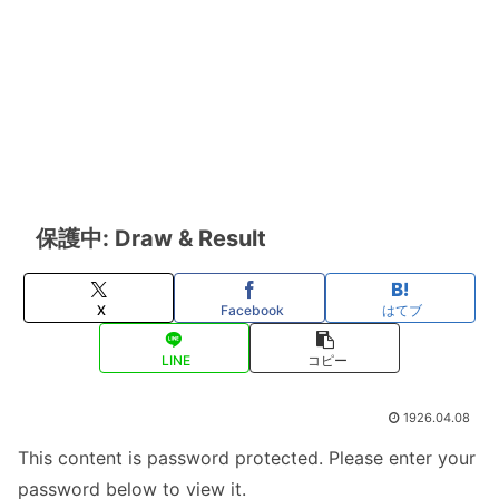
保護中: Draw & Result
X
Facebook
はてブ
LINE
コピー
1926.04.08
This content is password protected. Please enter your
password below to view it.