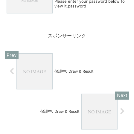
Please enter your password below to
view it.password
スポンサーリンク
保護中: Draw & Result
保護中: Draw & Result