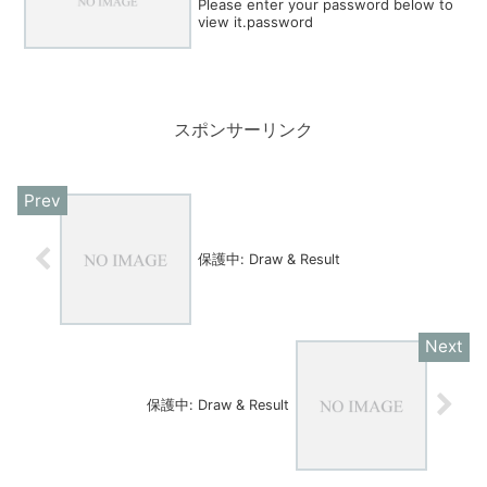
Please enter your password below to
view it.password
スポンサーリンク
保護中: Draw & Result
保護中: Draw & Result