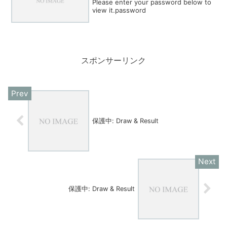
Please enter your password below to
view it.password
スポンサーリンク
保護中: Draw & Result
保護中: Draw & Result