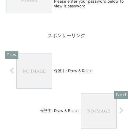
Please enter your password below to
view it.password
スポンサーリンク
保護中: Draw & Result
保護中: Draw & Result