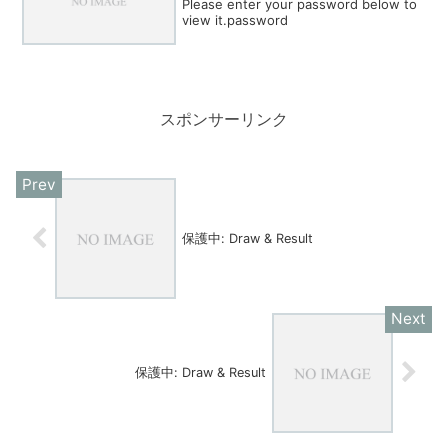
Please enter your password below to
view it.password
スポンサーリンク
保護中: Draw & Result
保護中: Draw & Result