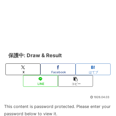
保護中: Draw & Result
X
Facebook
はてブ
LINE
コピー
1926.04.03
This content is password protected. Please enter your
password below to view it.