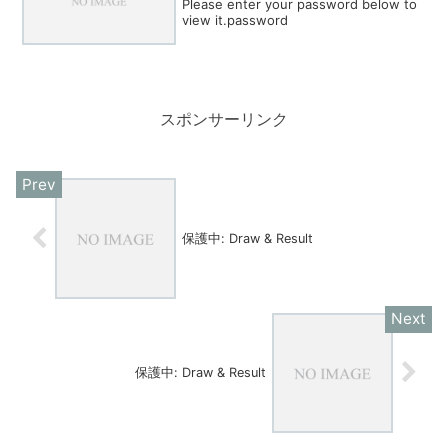
Please enter your password below to
view it.password
スポンサーリンク
保護中: Draw & Result
保護中: Draw & Result