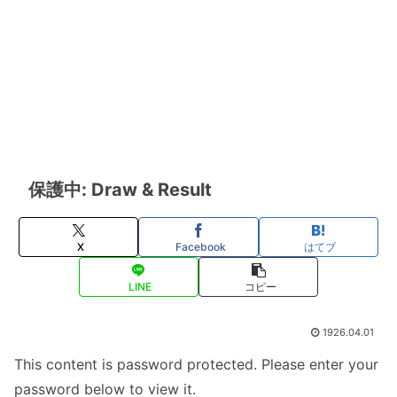
保護中: Draw & Result
X
Facebook
はてブ
LINE
コピー
1926.04.01
This content is password protected. Please enter your
password below to view it.