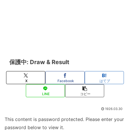
保護中: Draw & Result
X
Facebook
はてブ
LINE
コピー
1926.03.30
This content is password protected. Please enter your
password below to view it.