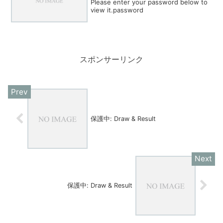
Please enter your password below to
view it.password
スポンサーリンク
保護中: Draw & Result
保護中: Draw & Result