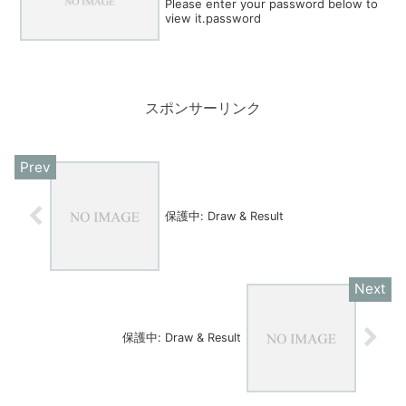
Please enter your password below to
view it.password
スポンサーリンク
保護中: Draw & Result
保護中: Draw & Result