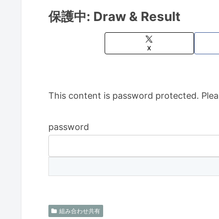
保護中: Draw & Result
X
This content is password protected. Plea
password
組み合わせ共有