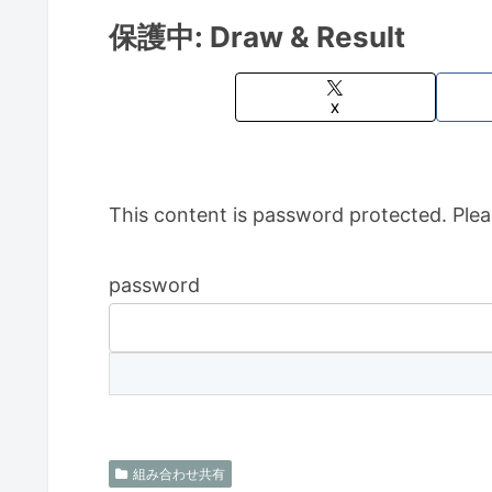
保護中: Draw & Result
X
This content is password protected. Plea
password
組み合わせ共有